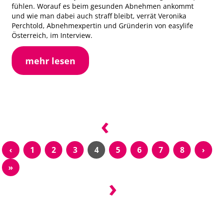
fühlen. Worauf es beim gesunden Abnehmen ankommt
und wie man dabei auch straff bleibt, verrät Veronika
Perchtold, Abnehmexpertin und Gründerin von easylife
Österreich, im Interview.
mehr lesen
‹
‹
1
2
3
4
5
6
7
8
›
»
›