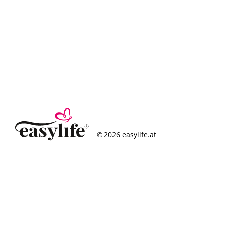
© 2026 easylife.at
So funktioniert’s
Häufige Fragen
Erfolgsgeschichten
Standorte