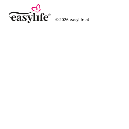
© 2026 easylife.at
So funktioniert’s
Häufige Fragen
Erfolgsgeschichten
Standorte
Figurcheck
Magazin
Über uns
Karriere
Impressum