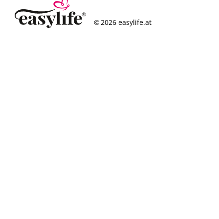
© 2026 easylife.at
So funktioniert’s
Häufige Fragen
Erfolgsgeschichten
Standorte
Figurcheck
Magazin
Über uns
Karriere
Impressum
Datenschutz