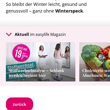
So bleibt der Winter leicht, gesund und
genussvoll – ganz ohne
Winterspeck
.
Aktuell
im easylife Magazin
Stoffwechselanalyse – Schlank
Cholesterin se
werden beginnt hier
Abnehmen: Was 
zurück