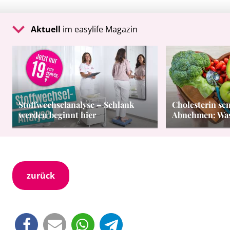
Aktuell
im easylife Magazin
Stoffwechselanalyse – Schlank
Cholesterin se
werden beginnt hier
Abnehmen: Was 
zurück