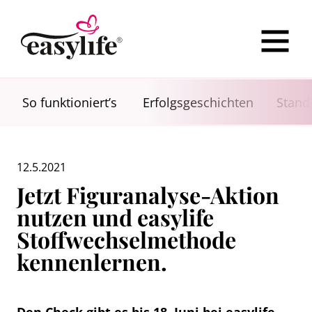
So funktioniert’s
Erfolgsgeschichten
Stand
12.5.2021
Jetzt Figuranalyse-Aktion
nutzen und easylife
Stoffwechselmethode
kennenlernen.
Den Check gibt es bis 18. Juni bei easylife