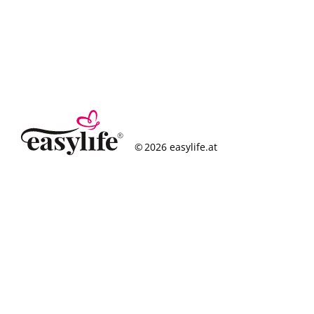
© 2026 easylife.at
So funktioniert’s
Häufige Fragen
Erfolgsgeschichten
Standorte
Figurcheck
Magazin