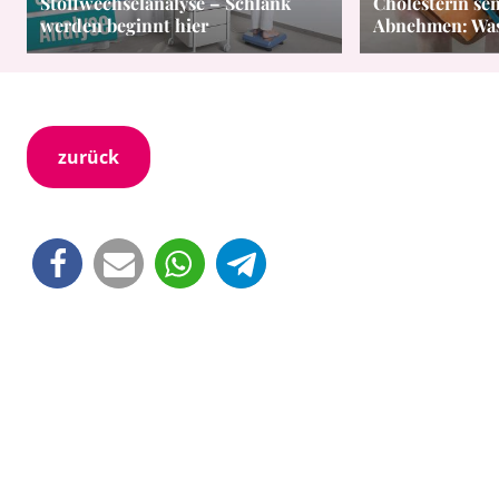
Stoffwechselanalyse – Schlank
Cholesterin se
werden beginnt hier
Abnehmen: Was 
zurück