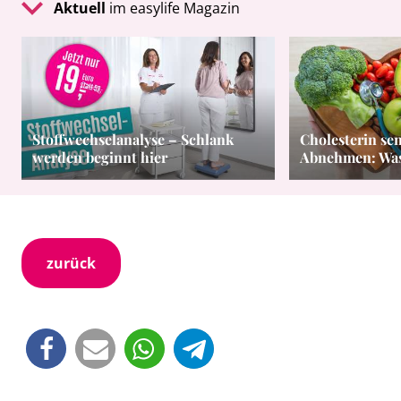
Aktuell
im easylife Magazin
Stoffwechselanalyse – Schlank
Cholesterin se
werden beginnt hier
Abnehmen: Was 
zurück