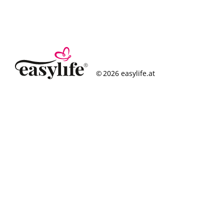
© 2026 easylife.at
So funktioniert’s
Häufige Fragen
Erfolgsgeschichten
Standorte
Figurcheck
Magazin
Über uns