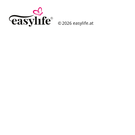
© 2026 easylife.at
So funktioniert’s
Häufige Fragen
Erfolgsgeschichten
Standorte
Figurcheck
Magazin
Über uns
Karriere
Impressum