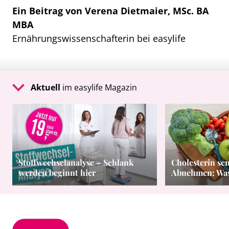
Ein Beitrag von Verena Dietmaier, MSc. BA
MBA
Ernährungswissenschafterin bei easylife
Aktuell
im easylife Magazin
Stoffwechselanalyse – Schlank
Cholesterin se
werden beginnt hier
Abnehmen: Was 