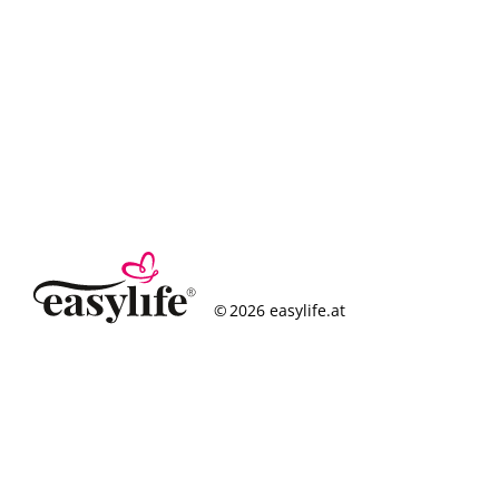
© 2026 easylife.at
So funktioniert’s
Häufige Fragen
Erfolgsgeschichten
Standorte