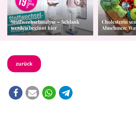
Stoffwechselanalyse – Schlank
Cholesterin se
werden beginnt hier
Abnehmen: Was 
zurück