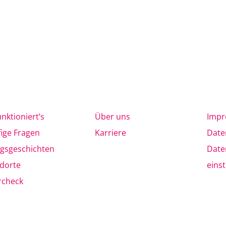
unktioniert’s
Über uns
Imp
ige Fragen
Karriere
Date
lgsgeschichten
Date
dorte
eins
rcheck
azin