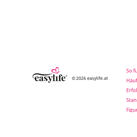
So f
© 2026 easylife.at
Häuf
Erfo
Stan
Figu
Mag