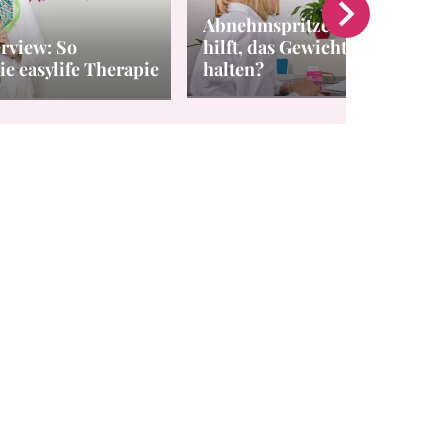
Abnehmspritze absetzen: Was
rview: So
hilft, das Gewicht danach zu
ie easylife Therapie
halten?