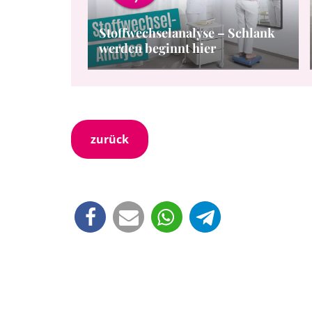
Stoffwechselanalyse – Schlank
werden beginnt hier
zurück