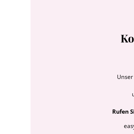
Ko
Unser 
Rufen S
eas