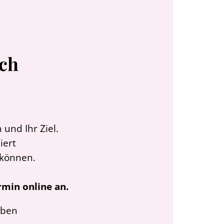
äch
 und Ihr Ziel.
niert
 können.
rmin online an.
oben