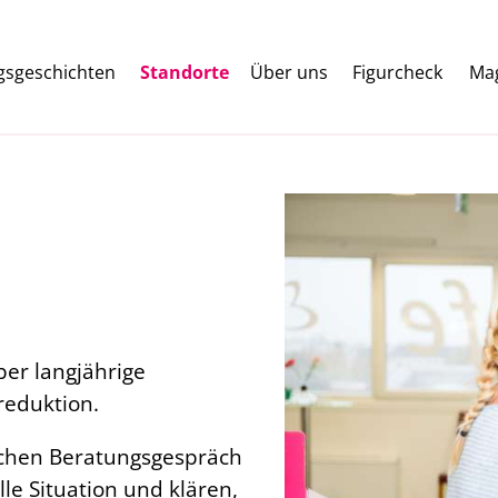
lgsgeschichten
Standorte
Über uns
Figurcheck
Ma
ber langjährige
reduktion.
ichen Beratungsgespräch
lle Situation und klären,