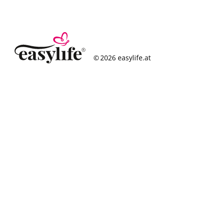
© 2026 easylife.at
So funktioniert’s
Häufige Fragen
Erfolgsgeschichten
Standorte
Figurcheck
Magazin
Über uns
Karriere