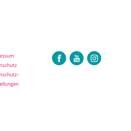
ressum
nschutz
nschutz
–
tellungen
nd können nicht garantiert werden. In
cher Zeit auch Sie Ihr Wohlfühlgewicht
s der dauerhaften Einhaltung der im