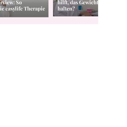
rview: So
hilft, das Gewicht danach zu
ie easylife Therapie
halten?