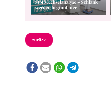
Stoffwechselanalyse – Schlank
werden beginnt hier
zurück