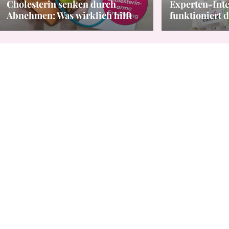
Cholesterin senken durch
Experten-Inte
Abnehmen: Was wirklich hilft
funktioniert d