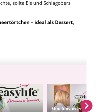
hte, sollte Eis und Schlagobers
ertörtchen – ideal als Dessert,
Abnehmspritze absetzen: Was