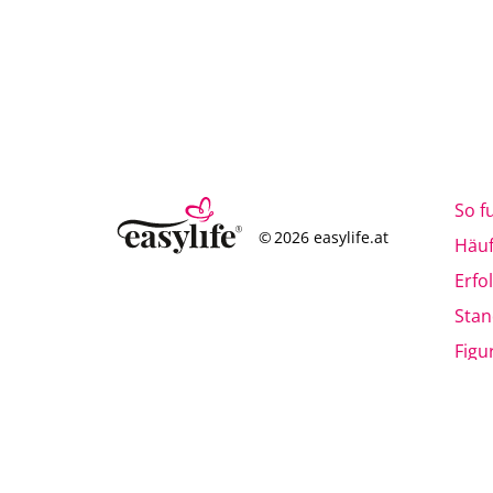
So f
© 2026 easylife.at
Häuf
Erfo
Stan
Figu
Mag
* Al
eine
erre