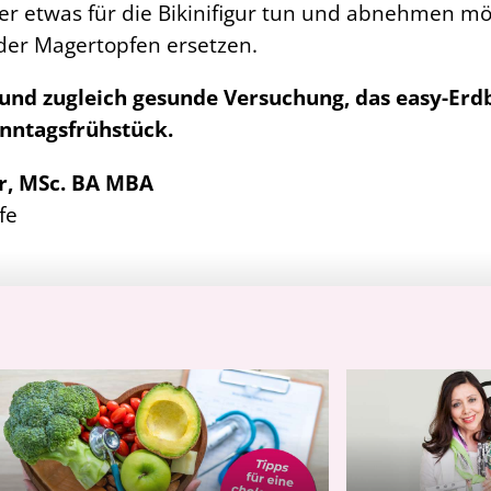
r etwas für die Bikinifigur tun und abnehmen möc
oder Magertopfen ersetzen.
und zugleich gesunde Versuchung, das easy-Erdbe
onntagsfrühstück.
er, MSc. BA MBA
fe