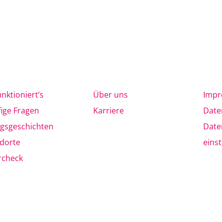
unktioniert’s
Über uns
Imp
ige Fragen
Karriere
Date
lgsgeschichten
Date
dorte
eins
rcheck
azin
le dargestellten Gewichtsabnahmen sind individuelle Ergebnisse u
m persönlichen Beratungsgespräch können wir Ihnen sagen, in wel
ichen können. Für eine langfristige Gewichtsreduzierung bedarf e