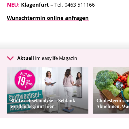
NEU:
Klagenfurt
– Tel.
0463 511166
Wunschtermin online anfragen
Aktuell
im easylife Magazin
Stoffwechselanalyse – Schlank
Cholesterin se
werden beginnt hier
Abnehmen: Was 