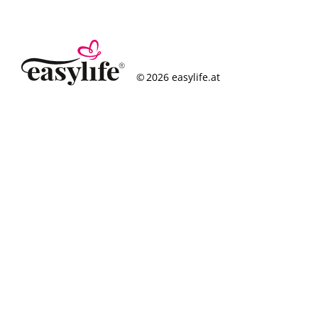
© 2026 easylife.at
So funktioniert’s
Häufige Fragen
Erfolgsgeschichten
Standorte
Figurcheck
Magazin
Über uns
Karriere