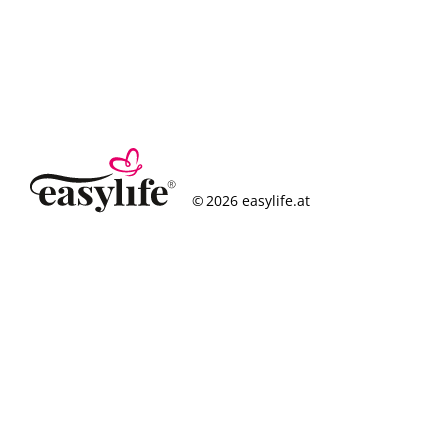
© 2026 easylife.at
So funktioniert’s
Häufige Fragen
Erfolgsgeschichten
Standorte
Figurcheck
Magazin