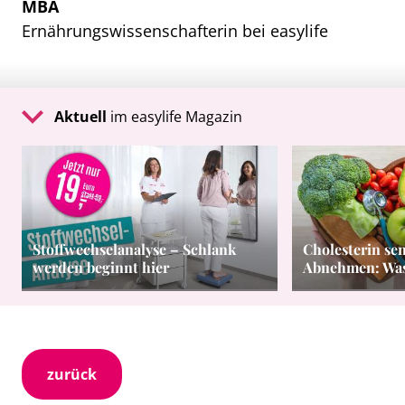
MBA
Ernährungswissenschafterin bei easylife
Aktuell
im easylife Magazin
Stoffwechselanalyse – Schlank
Cholesterin se
werden beginnt hier
Abnehmen: Was 
zurück