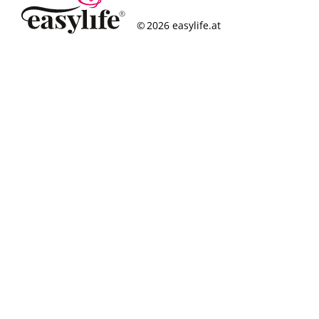
© 2026 easylife.at
So funktioniert’s
Häufige Fragen
Erfolgsgeschichten
Standorte
Figurcheck
Magazin
Über uns
Karriere
Impressum
Datenschutz