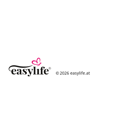
© 2026 easylife.at
So funktioniert’s
Häufige Fragen
Erfolgsgeschichten
Standorte
Figurcheck