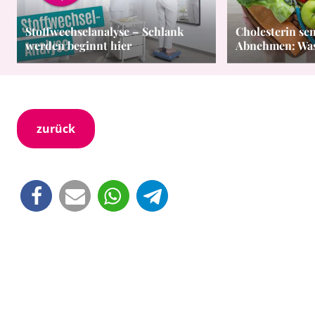
Stoffwechselanalyse – Schlank
Cholesterin se
werden beginnt hier
Abnehmen: Was 
zurück