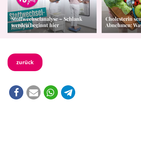
Stoffwechselanalyse – Schlank
Cholesterin se
werden beginnt hier
Abnehmen: Was 
zurück