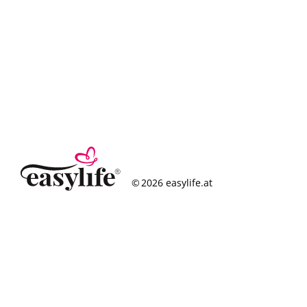
© 2026 easylife.at
So funktioniert’s
Häufige Fragen
Erfolgsgeschichten
Standorte