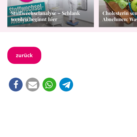
Stoffwechselanalyse – Schlank
Cholesterin se
werden beginnt hier
Abnehmen: Was 
zurück