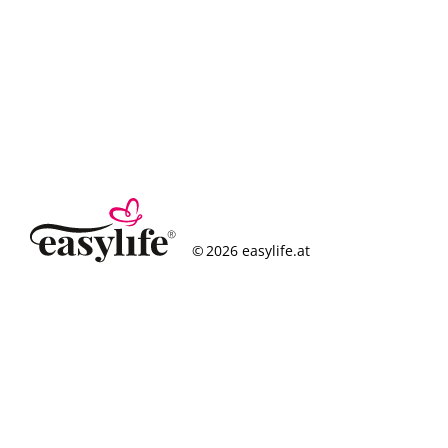
© 2026 easylife.at
So funktioniert’s
Häufige Fragen
Erfolgsgeschichten
Standorte
Figurcheck