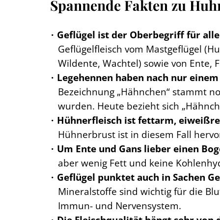
Spannende Fakten zu Huhn
Geflügel ist der Oberbegriff für al
Geflügelfleisch vom Mastgeflügel (H
Wildente, Wachtel) sowie von Ente, 
Legehennen haben nach nur einem J
Bezeichnung „Hähnchen“ stammt noch
wurden. Heute bezieht sich „Hähnch
Hühnerfleisch ist fettarm, eiweißr
Hühnerbrust ist in diesem Fall her
Um Ente und Gans lieber einen Bo
aber wenig Fett und keine Kohlenhyd
Geflügel punktet auch in Sachen Ge
Mineralstoffe sind wichtig für die B
Immun- und Nervensystem.
Die Fleischqualität hängt sehr von