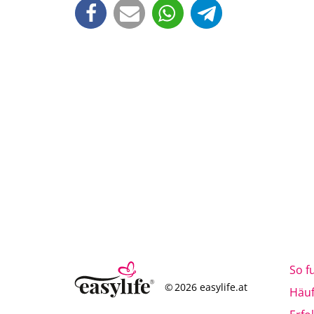
So f
© 2026 easylife.at
Häuf