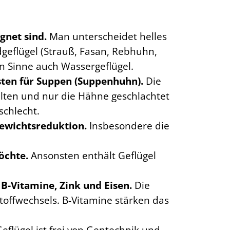
ignet sind.
Man unterscheidet helles
geflügel (Strauß, Fasan, Rebhuhn,
en Sinne auch Wassergeflügel.
esten für Suppen (Suppenhuhn).
Die
lten und nur die Hähne geschlachtet
schlecht.
Gewichtsreduktion.
Insbesondere die
öchte.
Ansonsten enthält Geflügel
 B-Vitamine, Zink und Eisen.
Die
Stoffwechsels. B-Vitamine stärken das
Geflügel ist frei von Gentechnik und