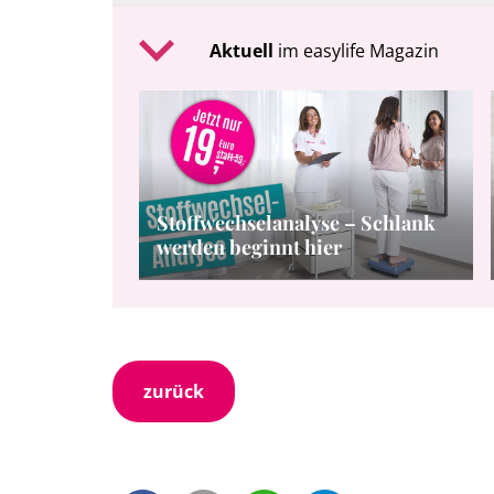
Aktuell
im easylife Magazin
Stoffwechselanalyse – Schlank
werden beginnt hier
zurück