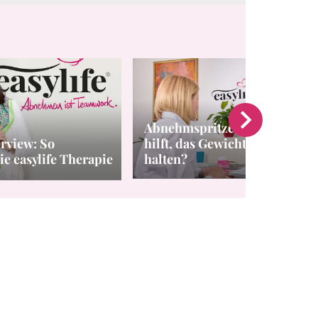
Abnehmspritze absetzen: Was
rview: So
hilft, das Gewicht danach zu
ie easylife Therapie
halten?