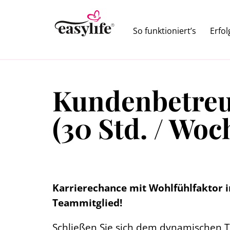
So funktioniert’s
Erfo
Kundenbetreue
(30 Std. / Woc
Karrierechance mit Wohlfühlfaktor i
Teammitglied!
Schließen Sie sich dem dynamischen Te