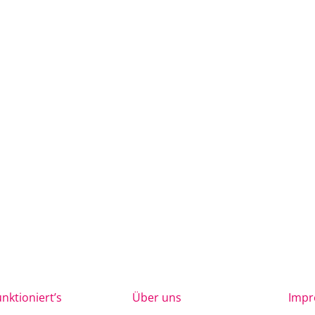
unktioniert’s
Über uns
Imp