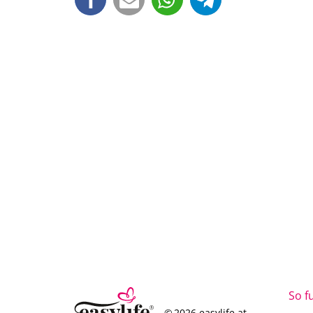
So f
© 2026 easylife.at