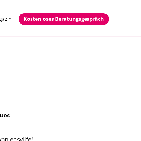
gazin
Kostenloses Beratungsgespräch
eues
on easylife!