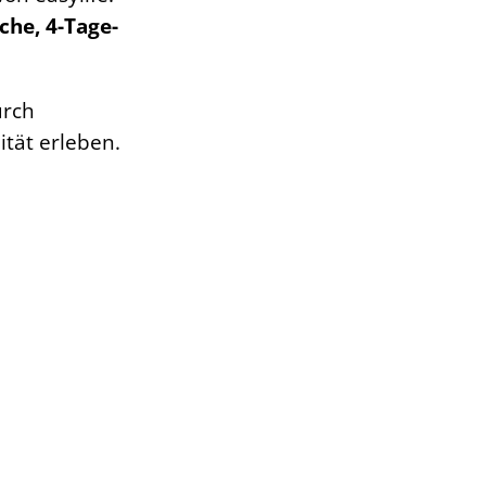
che, 4-Tage-
urch
tät erleben.