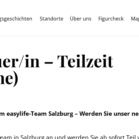
lgsgeschichten
Standorte
Über uns
Figurcheck
Ma
r/in – Teilzeit
he)
m easylife-Team Salzburg – Werden Sie unser n
am in Salzburg an und werden Sie ab sofort Teil v