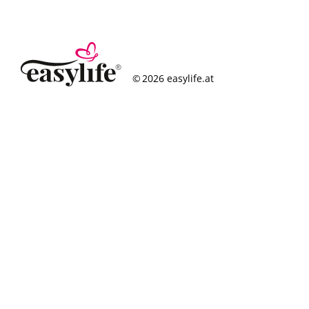
© 2026 easylife.at
So funktioniert’s
Häufige Fragen
Erfolgsgeschichten
Standorte
Figurcheck
Magazin
Über uns
Karriere