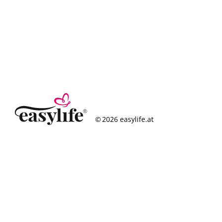
© 2026 easylife.at
So funktioniert’s
Häufige Fragen
Erfolgsgeschichten
Standorte
Figurcheck