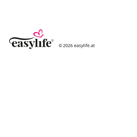
© 2026 easylife.at
So funktioniert’s
Häufige Fragen
Erfolgsgeschichten
Standorte
Figurcheck
Magazin
Über uns