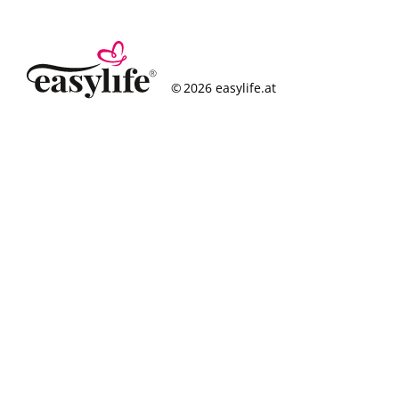
© 2026 easylife.at
So funktioniert’s
Häufige Fragen
Erfolgsgeschichten
Standorte
Figurcheck
Magazin
Über uns
Karriere