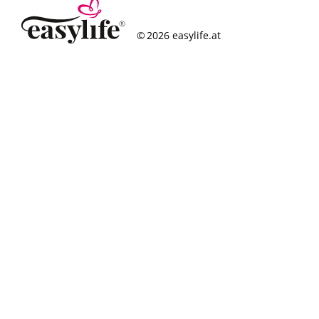
© 2026 easylife.at
So funktioniert’s
Häufige Fragen
Erfolgsgeschichten
Standorte
Figurcheck
Magazin
Über uns
Karriere
Impressum
Datenschutz