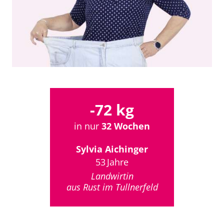
-72 kg
in nur
32 Wochen
Sylvia Aichinger
53 Jahre
Landwirtin
aus Rust im Tullnerfeld