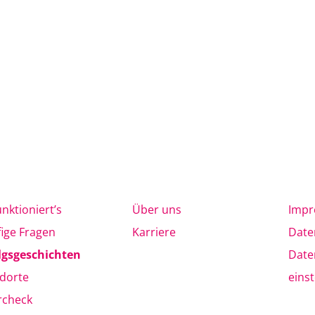
unktioniert’s
Über uns
Imp
ige Fragen
Karriere
Date
lgsgeschichten
Date
dorte
eins
rcheck