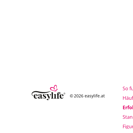
So f
© 2026 easylife.at
Häuf
Erfo
Stan
Figu