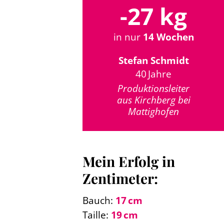
-27 kg
in nur
14 Wochen
Stefan Schmidt
40 Jahre
Produktionsleiter
aus Kirchberg bei
Mattighofen
Mein Erfolg in
Zentimeter:
Bauch:
17 cm
Taille:
19 cm