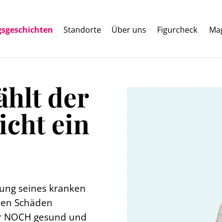
gsgeschichten
Standorte
Über uns
Figurcheck
Ma
ählt der
cht ein
ung seines kranken
chen Schäden
ar NOCH gesund und