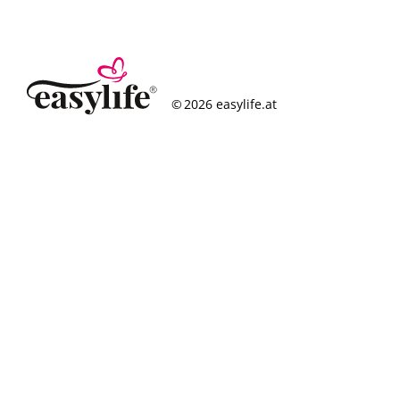
© 2026 easylife.at
So funktioniert’s
Häufige Fragen
Erfolgsgeschichten
Standorte
Figurcheck
Magazin
Über uns
Karriere