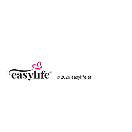
© 2026 easylife.at
So funktioniert’s
Häufige Fragen
Erfolgsgeschichten
Standorte