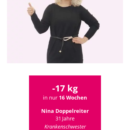
-17 kg
in nur
16 Wochen
Nina Doppelreiter
31 Jahre
Krankenschwester