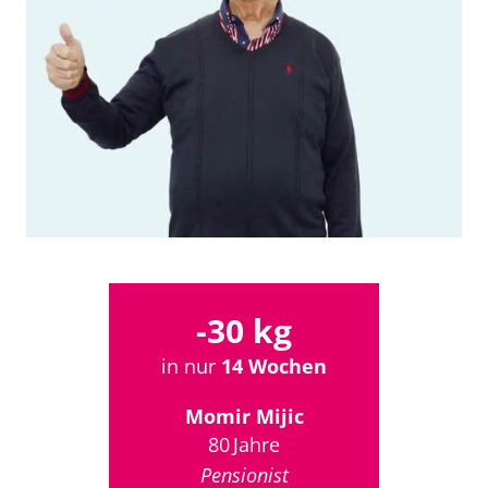
-30 kg
in nur
14 Wochen
Momir Mijic
80 Jahre
Pensionist