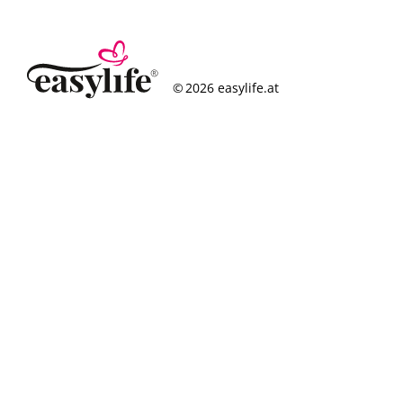
© 2026 easylife.at
So funktioniert’s
Häufige Fragen
Erfolgsgeschichten
Standorte
Figurcheck
Magazin
Über uns
Karriere