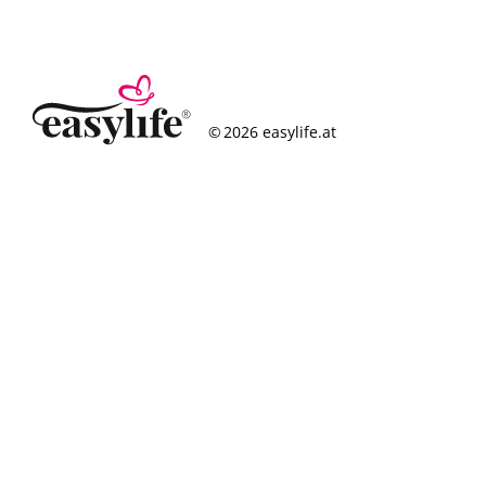
© 2026 easylife.at
So funktioniert’s
Häufige Fragen
Erfolgsgeschichten
Standorte
Figurcheck
Magazin
Über uns
Karriere