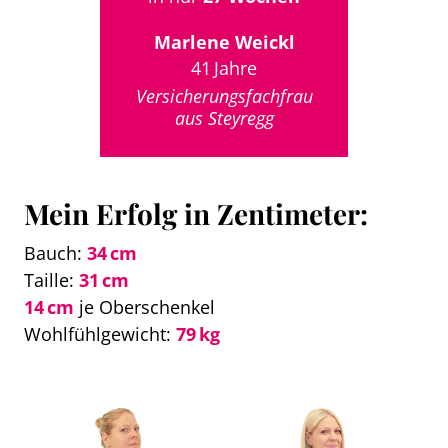
Marlene Weickl
41 Jahre
Versicherungsfachfrau
aus Steyregg
Mein Erfolg in Zentimeter:
Bauch:
34 cm
Taille:
31 cm
14 cm
je Oberschenkel
Wohlfühlgewicht:
79 kg