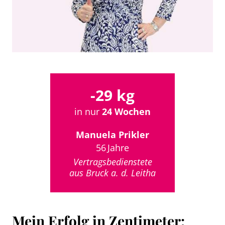
-29 kg
in nur
24 Wochen
Manuela Prikler
56 Jahre
Vertragsbedienstete
aus Bruck a. d. Leitha
Mein Erfolg in Zentimeter: