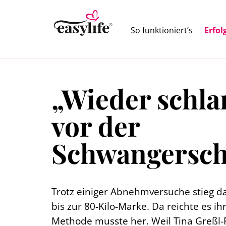
So funktioniert’s
Erfol
„Wieder schla
vor der
Schwangerscha
Trotz einiger Abnehmversuche stieg da
bis zur 80-Kilo-Marke. Da reichte es ihr
Methode musste her. Weil Tina Greßl-F