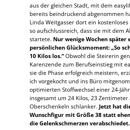
aus der gleichen Stadt, mit dem easy
bereits beindruckend abgenommen hat
Linda Weitgasser dort ein kostenloses
so aufschlussreich, dass sie mit de
startete.
Nur wenige Wochen später er
persönlichen Glücksmoment: „So schn
10 Kilos los.“
Obwohl die Steirerin ge
Karenzende zum Berufseinstieg mit e
sie die Phase erfolgreich meistern, erz
ich vorgekocht und ins Büro mitgeno
optimierten Stoffwechsel einer 24-Jäh
insgesamt um 24 Kilos, 23 Zentimeter a
Oberschenkeln schlanker.
Jetzt hat d
Wunschfigur mit Größe 38 statt ehe
die Gelenkschmerzen verabschiedet.