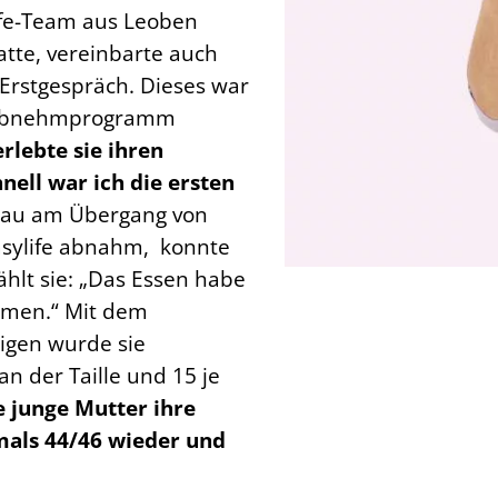
life-Team aus Leoben
te, vereinbarte auch
 Erstgespräch. Dieses war
m Abnehmprogramm
lebte sie ihren
ell war ich die ersten
nau am Übergang von
asylife abnahm, konnte
ählt sie: „Das Essen habe
mmen.“ Mit dem
rigen wurde sie
n der Taille und 15 je
ie junge Mutter ihre
mals 44/46 wieder und