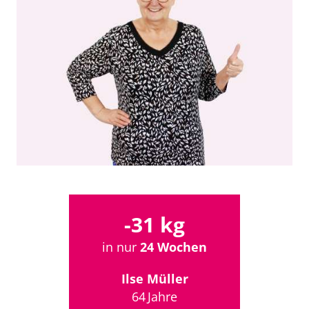
-31 kg
in nur
24 Wochen
Ilse Müller
64 Jahre