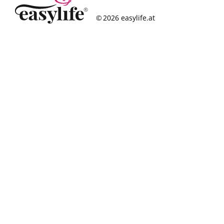
© 2026 easylife.at
So funktioniert’s
Häufige Fragen
Erfolgsgeschichten
Standorte
Figurcheck
Magazin
Über uns
Karriere
Impressum
Datenschutz