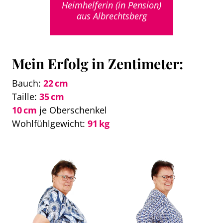
Heimhelferin (in Pension)
aus Albrechtsberg
Mein Erfolg in Zentimeter:
Bauch:
22 cm
Taille:
35 cm
10 cm
je Oberschenkel
Wohlfühlgewicht:
91 kg