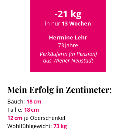
-21 kg
in nur
13 Wochen
Hermine Lehr
73 Jahre
Verkäuferin (in Pension)
aus Wiener Neustadt
Mein Erfolg in Zentimeter:
Bauch:
18 cm
Taille:
18 cm
12 cm
je Oberschenkel
Wohlfühlgewicht:
73 kg