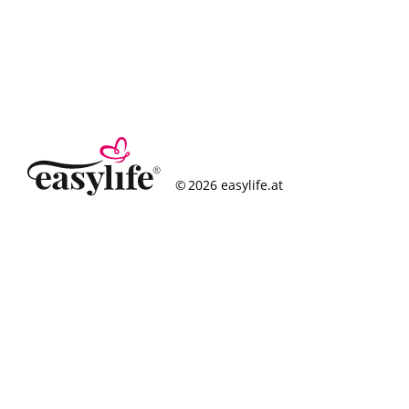
© 2026 easylife.at
So funktioniert’s
Häufige Fragen
Erfolgsgeschichten
Standorte
Figurcheck
Magazin